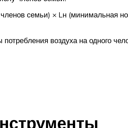
ло членов семьи) × Lн (минимальная н
отребления воздуха на одного чело
инструменты