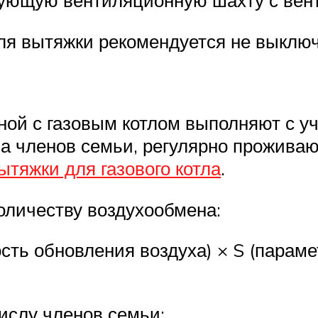
ующую вентиляционную шахту с вен
ля вытяжки рекомендуется не выключа
ной с газовым котлом выполняют с 
ва членов семьи, регулярно прожива
ытяжки для газового котла
.
оличеству воздухообмена:
ность обновления воздуха) × S (пара
ислу членов семьи: