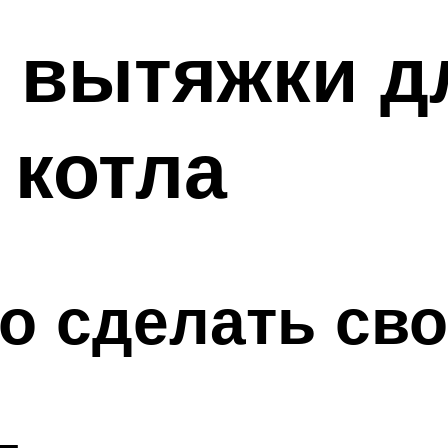
 вытяжки д
 котла
о сделать св