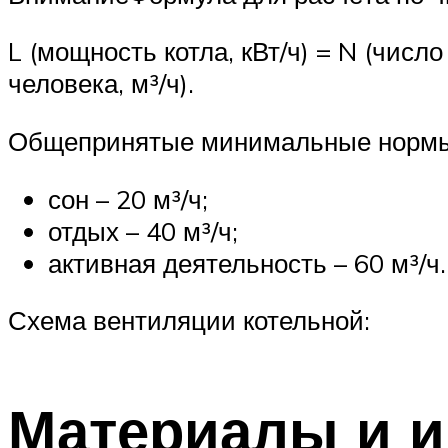
L (мощность котла, кВт/ч) = N (чис
человека, м³/ч).
Общепринятые минимальные нормы п
сон – 20 м³/ч;
отдых – 40 м³/ч;
активная деятельность – 60 м³/ч.
Схема вентиляции котельной:
Материалы и 