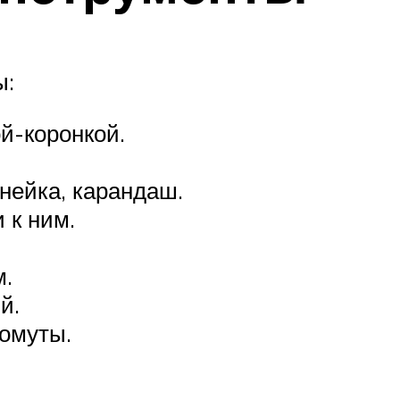
ы:
й-коронкой.
нейка, карандаш.
 к ним.
м.
й.
омуты.