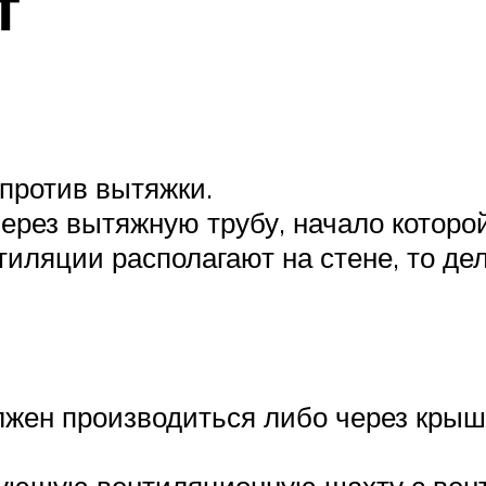
т
апротив вытяжки.
ерез вытяжную трубу, начало которо
тиляции располагают на стене, то де
жен производиться либо через крышу 