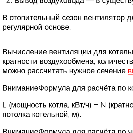
Вывод воздуховода — в существ
В отопительный сезон вентилятор д
регулярной основе.
Вычисление вентиляции для котель
кратности воздухообмена, количест
можно рассчитать нужное сечение
в
ВниманиеФормула для расчёта по к
L (мощность котла, кВт/ч) = N (крат
потолка котельной, м).
ВниманиеФормула для расчёта по ч