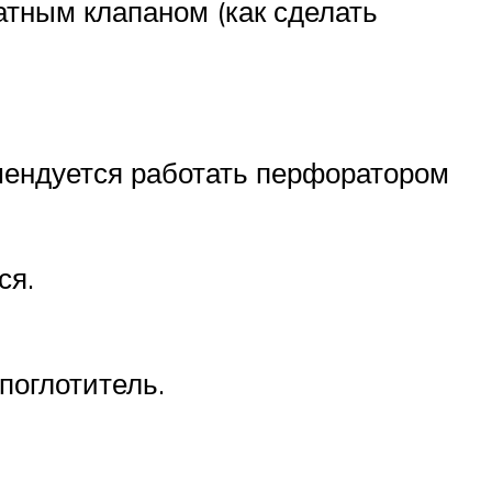
атным клапаном (как сделать
омендуется работать перфоратором
ся.
поглотитель.