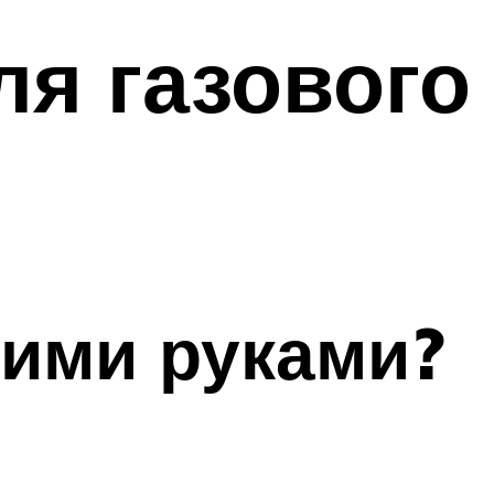
ля газового
оими руками?