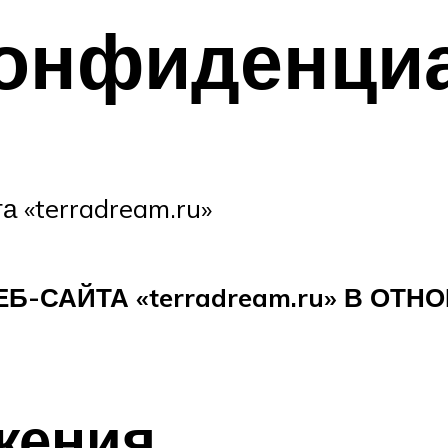
конфиденци
 «terradream.ru»
Б-САЙТА «terradream.ru» В ОТ
жения