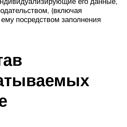
 индивидуализирующие его данные,
одательством, (включая
о ему посредством заполнения
тав
батываемых
е