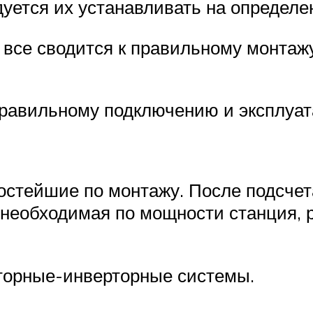
дуется их устанавливать на определ
ь все сводится к правильному монтаж
правильному подключению и эксплуа
остейшие по монтажу. После подсче
я необходимая по мощности станция,
торные-инверторные системы.