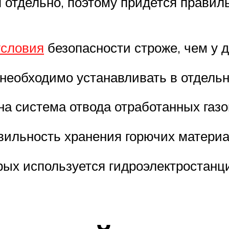
 отдельно, поэтому придется правиль
условия
безопасности строже, чем у д
 необходимо устанавливать в отдель
на система отвода отработанных газо
вильность хранения горючих материа
рых используется гидроэлектростанци