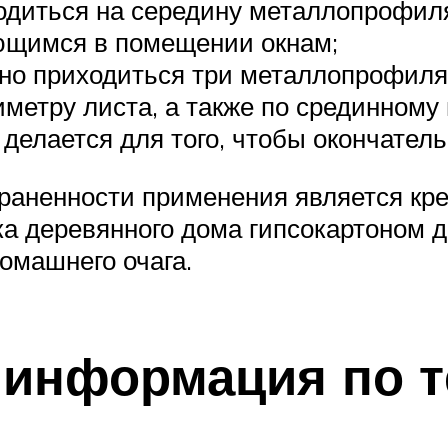
одиться на середину металлопрофил
ющимся в помещении окнам;
жно приходиться три металлопрофиля
метру листа, а также по срединному
 делается для того, чтобы окончател
раненности применения является креп
лка деревянного дома гипсокартоном
омашнего очага.
информация по т