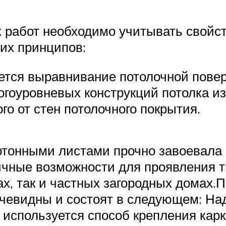
работ необходимо учитывать свойств
их принципов:
ется выравнивание потолочной повер
гоуровневых конструкций потолка из
о от стен потолочного покрытия.
онными листами прочно завоевала с
ичные возможности для проявления т
рах, так и частных загородных дома
чевидны и состоят в следующем: Над
, используется способ крепления кар