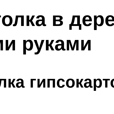
олка в дер
ми руками
лка гипсокарт