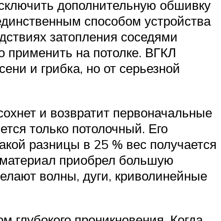
 исключить дополнительную обшивку
 единственным способом устройства
едствиях затопления соседями
го применить на потолке. ВГКЛ
ени и грибка, но от серьезной
сохнет и возвратит первоначальные
ется только потолочный. Его
такой разницы в 25 % вес получается
, материал приобрел большую
делают волны, дуги, криволинейные
м глубокого проникновения. Когда