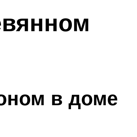
евянном
оном в доме