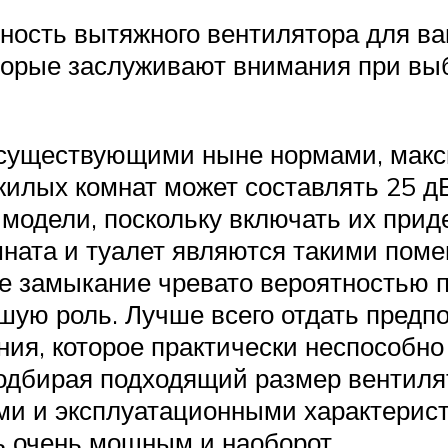
ность вытяжного вентилятора для ва
торые заслуживают внимания при выбо
с существующими ныне нормами, мак
илых комнат может составлять 25 дБ,
модели, поскольку включать их приде
мната и туалет являются такими пом
е замыкание чревато вероятностью п
ьшую роль. Лучше всего отдать пред
ения, которое практически неспособно
одбирая подходящий размер вентилят
ми и эксплуатационными характеристи
ь очень мощным и наоборот.