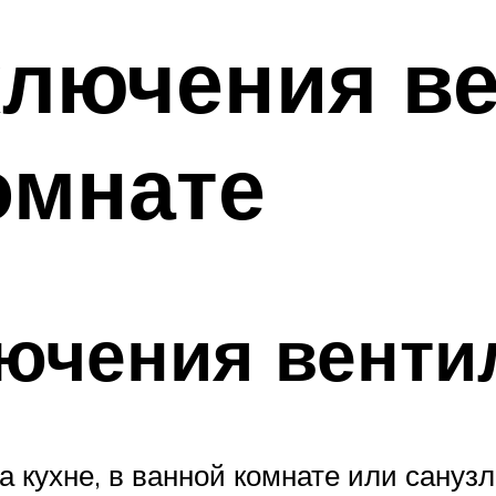
ключения в
омнате
ючения венти
 кухне, в ванной комнате или санузл