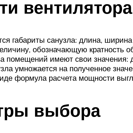
ти вентилятора
я габариты санузла: длина, ширина 
еличину, обозначающую кратность о
а помещений имеют свои значения: д
зла умножается на полученное значен
виде формула расчета мощности выг
тры выбора