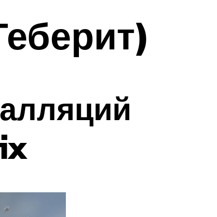
Геберит)
талляций
ix