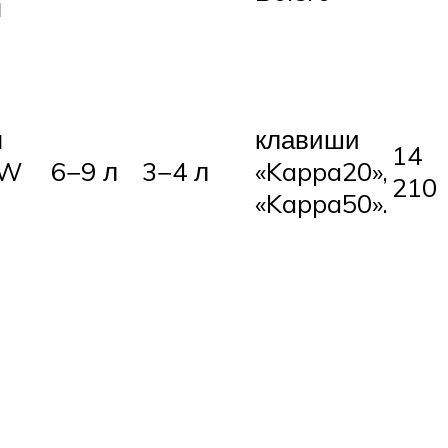
я
я
клавиши
14
UW
6−9 л
3−4 л
«Kappa20»,
210
«Kappa50».