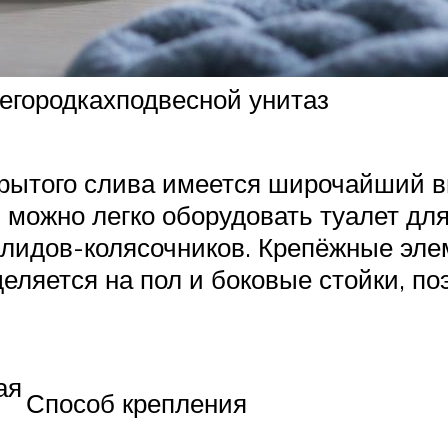
регородкахподвесной унитаз
скрытого слива имеется широчайший 
, можно легко оборудовать туалет д
алидов-колясочников. Крепёжные эле
еляется на пол и боковые стойки, по
ая
Способ крепления