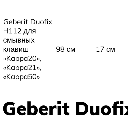
Geberit Duofix
H112 для
смывных
клавиш
98 см
17 см
«Kappa20»,
«Kappa21»,
«Kappa50»
Geberit Duof