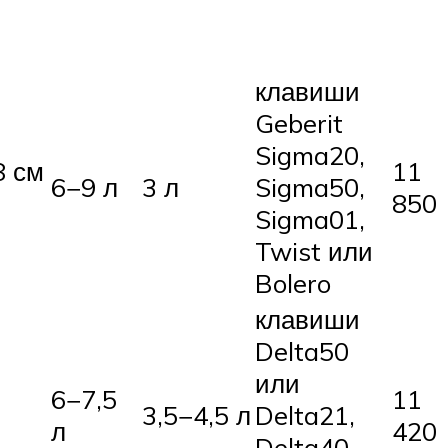
клавиши
Geberit
Sigma20,
8 см
11
6−9 л
3 л
Sigma50,
850
Sigma01,
Twist или
Bolero
клавиши
Delta50
или
6−7,5
11
3,5−4,5 л
Delta21,
л
420
Delta40