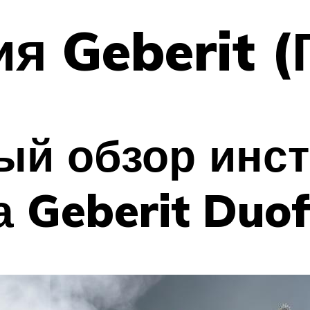
я Geberit (
ый обзор инс
 Geberit Duof