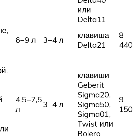
или
Delta11
не,
клавиша
8
6−9 л
3−4 л
Delta21
440
ой,
клавиши
Geberit
Sigma20,
й
4,5−7,5
9
3−4 л
Sigma50,
л
150
Sigma01,
Twist или
или
Bolero