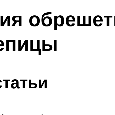
ия обрешет
репицы
статьи