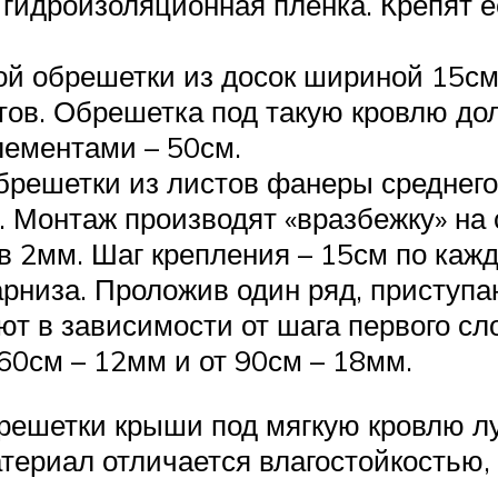
гидроизоляционная пленка. Крепят е
й обрешетки из досок шириной 15см
тов. Обрешетка под такую кровлю до
лементами – 50см.
брешетки из листов фанеры среднего
. Монтаж производят «вразбежку» на
в 2мм. Шаг крепления – 15см по каж
низа. Проложив один ряд, приступают
 в зависимости от шага первого сл
60см – 12мм и от 90см – 18мм.
брешетки крыши под мягкую кровлю л
териал отличается влагостойкостью,