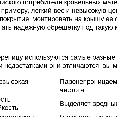
йского потребителя кровельных мате
примеру, легкий вес и невысокую цен
покрытие, монтировать на крышу ее с
елать надежную обрешетку под такую 
ерепицу используются самые разные 
и недостатками они отличаются, вы м
невысокая
Паронепроницаемо
чистота
сть
Выделяет вредные
йкость
ологическая
Горючесть, неусто