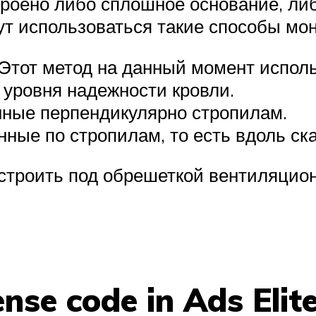
троено либо сплошное основание, л
гут использоваться такие способы мо
тот метод на данный момент использ
 уровня надежности кровли.
нные перпендикулярно стропилам.
ные по стропилам, то есть вдоль ска
строить под обрешеткой вентиляцио
se code in Ads Elite