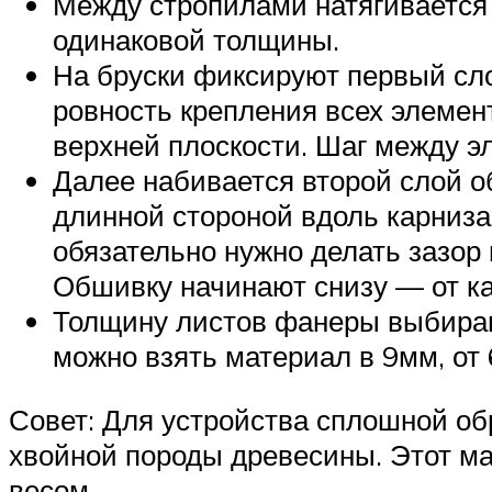
Между стропилами натягивается 
одинаковой толщины.
На бруски фиксируют первый сло
ровность крепления всех элемен
верхней плоскости. Шаг между э
Далее набивается второй слой о
длинной стороной вдоль карниза
обязательно нужно делать зазор 
Обшивку начинают снизу — от кар
Толщину листов фанеры выбирают
можно взять материал в 9мм, от 
Совет: Для устройства сплошной о
хвойной породы древесины. Этот ма
весом.