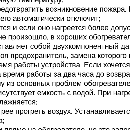
редотвратить возникновение пожара.
 его автоматически отключит;
ся и если оно нагреется более допу
 не произошло, в хороших обогревате
ставляет собой двухкомпонентный дат
оя предохранитель, замена которого 
емя работы устройства. Если хочется
а время работы за два часа до возвр
у из основных проблем обогревател
сутствует емкость с водой. При нагр
влажняется;
рее прогреть воздух. Устанавливаетс
а;
 прямо на обогревателе, но это зап