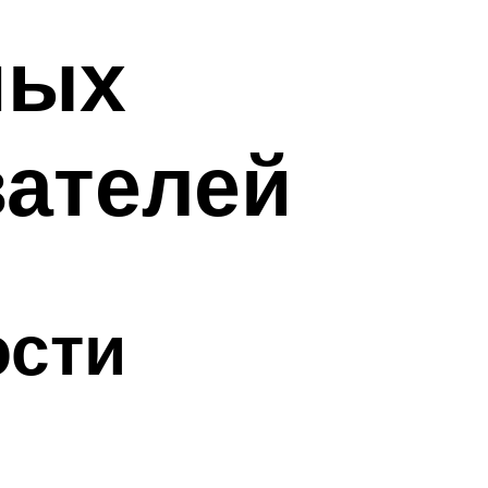
ных
вателей
ости