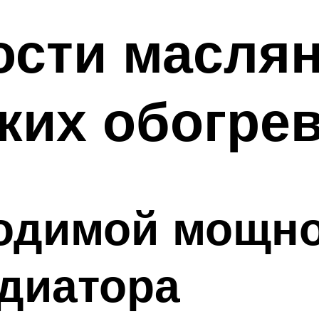
ости масля
ких обогре
ходимой мощн
диатора