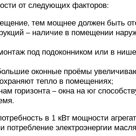
мости от следующих факторов:
мещение, тем мощнее должен быть от
укций – наличие в помещении наруж
 монтаж под подоконником или в ниш
 большие оконные проёмы увеличиваю
сохраняют тепло в помещениях;
ам горизонта – окна на юг способст
емя.
отребность в 1 кВт мощности агрегат
, и потребление электроэнергии мас