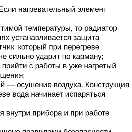
 Если нагревательный элемент
стимой температуры, то радиатор
лях устанавливается защита
чик, который при перегреве
не сильно ударит по карману;
 прийти с работы в уже нагретый
ащения;
ей — осушение воздуха. Конструкция
еве вода начинает испаряться
я внутри прибора и при работе
рещено правилами безопасности.