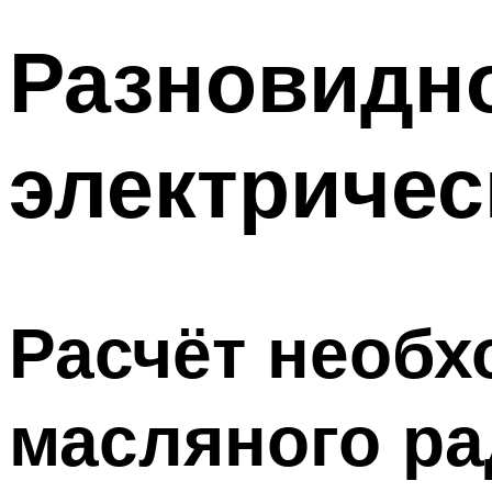
Разновидн
электричес
Расчёт необ
масляного ра