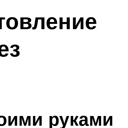
товление
ез
воими руками