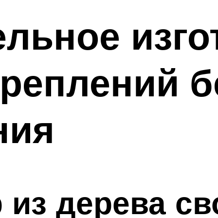
льное изго
реплений б
ния
 из дерева с