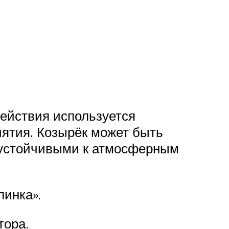
действия используется
иятия. Козырёк может быть
и устойчивыми к атмосферным
линка».
тора.