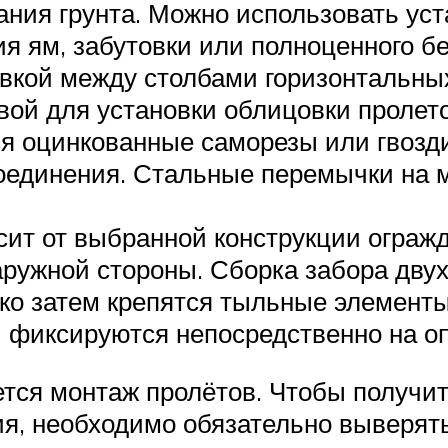
ания грунта. Можно использовать ус
ния ям, забутовки или полноценного б
овкой между столбами горизонтальных
ой для установки облицовки пролет
я оцинкованные саморезы или гвозд
оединения. Стальные перемычки на м
сит от выбранной конструкции ограж
аружной стороны. Сборка забора двух
ко затем крепятся тыльные элементы
и фиксируются непосредственно на о
тся монтаж пролётов. Чтобы получи
ия, необходимо обязательно выверя