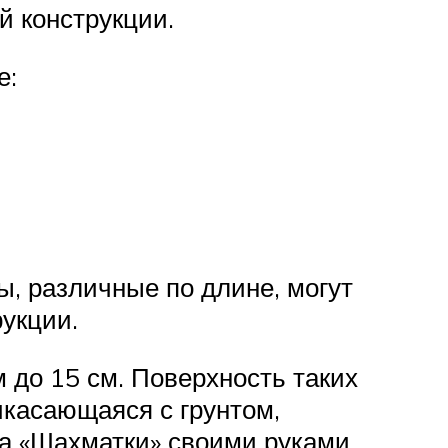
й конструкции.
е:
ы, различные по длине, могут
укции.
 до 15 см. Поверхность таких
икасающаяся с грунтом,
ра «Шахматки» своими руками