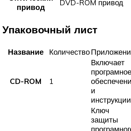
DVD-ROM привод
привод
Упаковочный лист
Название
Количество
Приложени
Включает
програмно
CD-ROM
1
обеспечен
и
инструкции
Ключ
защиты
програмног