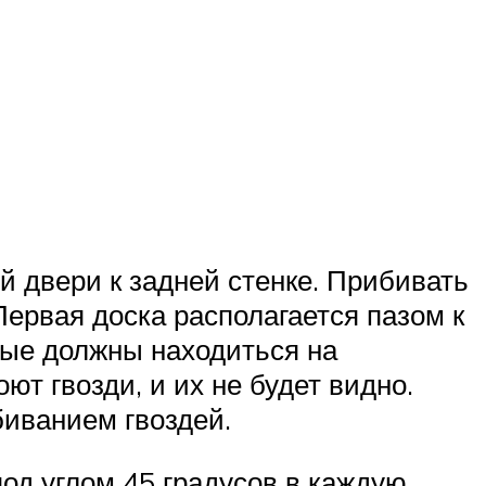
й двери к задней стенке. Прибивать
ервая доска располагается пазом к
рые должны находиться на
ют гвозди, и их не будет видно.
биванием гвоздей.
под углом 45 градусов в каждую