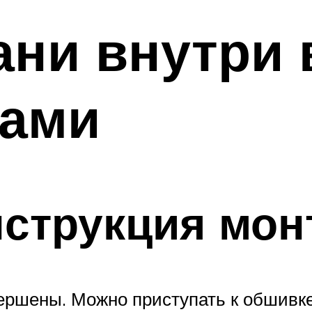
ни внутри 
ками
нструкция мон
ершены. Можно приступать к обшивке