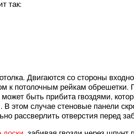
т так:
отолка. Двигаются со стороны входно
м к потолочным рейкам обрешетки. П
а может быть прибита гвоздями, кото
 В этом случае стеновые панели скро
ьно рассверлить отверстия перед за
 доски
, забивая гвозди через шпунт 