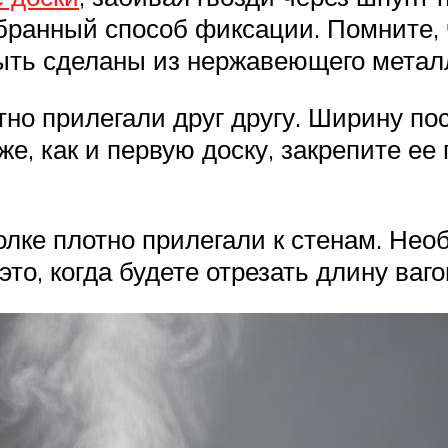
ыбранный способ фиксации. Помните,
быть сделаны из нержавеющего метал
но прилегали друг другу. Ширину по
же, как и первую доску, закрепите ее
толке плотно прилегали к стенам. Н
то, когда будете отрезать длину ваго