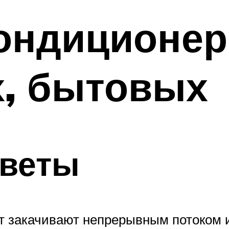
ондиционеро
, бытовых
тветы
нт закачивают непрерывным потоком