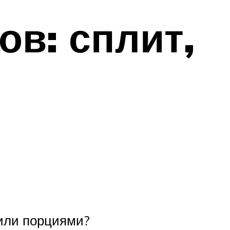
в: сплит,
 или порциями?