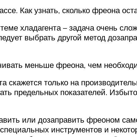
ссе. Как узнать, сколько фреона ост
теме хладагента – задача очень слож
едует выбрать другой метод дозапра
чивать меньше фреона, чем необходи
а скажется только на производительн
гать предельных показателей. Избыт
вить или дозаправить фреоном само
 специальных инструментов и некотор