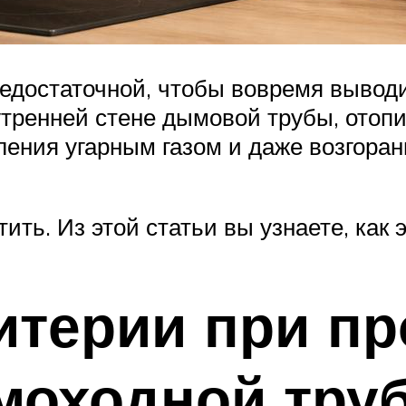
едостаточной, чтобы вовремя выводи
утренней стене дымовой трубы, отопи
ления угарным газом и даже возгоран
ть. Из этой статьи вы узнаете, как э
итерии при пр
моходной тру