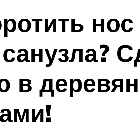
ротить нос
санузла? С
ю в деревя
ами!