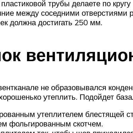
 пластиковой трубы делаете по кругу
ояние между соседними отверстиями 
к должна достигать 250 мм.
нок вентиляцио
вентканале не образовывался конден
и хорошенько утеплить. Подойдет база
рованным утеплителем блестящей ст
ем фольгированным скотчем.
плителем так, чтобы шов приходился