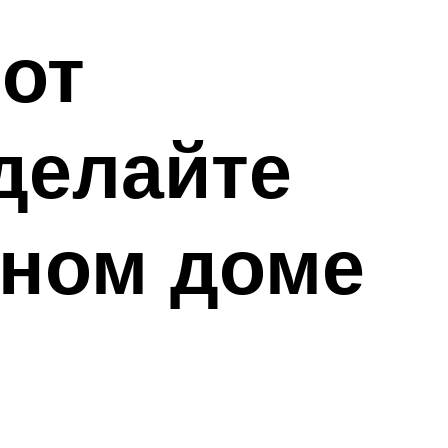
 от
делайте
нном доме