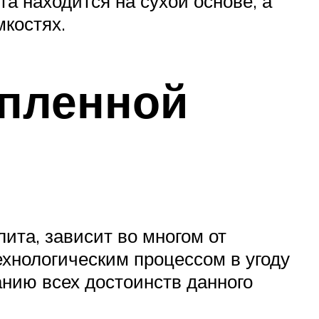
а находится на сухой основе, а
костях.
епленной
лита, зависит во многом от
хнологическим процессом в угоду
анию всех достоинств данного