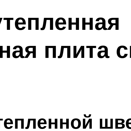
утепленная
ная плита 
тепленной шв