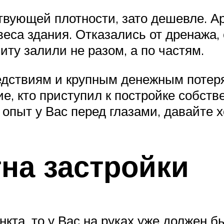
твующей плотности, зато дешевле. А
 веса здания. Отказались от дренажа
ту залили не разом, а по частям.
едствиям и крупным денежным потеря
е, кто приступил к постройке собств
 опыт у Вас перед глазами, давайте х
тна застройки
ункта, то у Вас на руках уже должен 