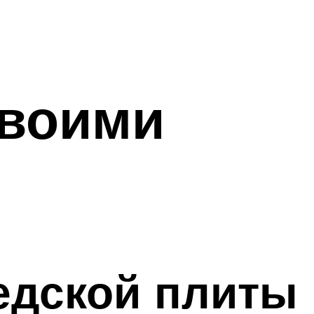
своими
едской плиты