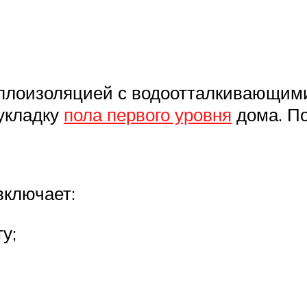
еплоизоляцией с водоотталкивающими
укладку
пола первого уровня
дома. По
включает:
у;