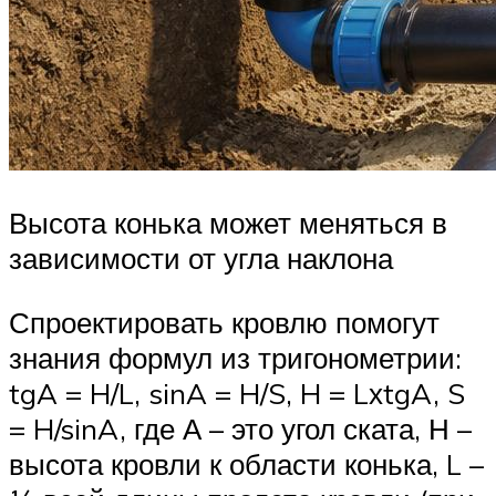
Высота конька может меняться в
зависимости от угла наклона
Спроектировать кровлю помогут
знания формул из тригонометрии:
tgA = H/L, sinA = H/S, H = LхtgA, S
= H/sinA, где А – это угол ската, Н –
высота кровли к области конька, L –