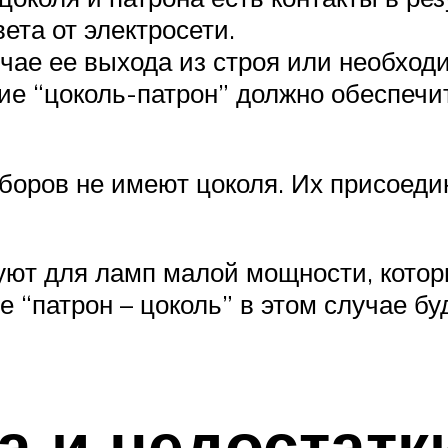
ета от электросети.
ае ее выхода из строя или необходи
е “цоколь-патрон” должно обеспечит
оров не имеют цоколя. Их присоедин
зуют для ламп малой мощности, кот
 “патрон – цоколь” в этом случае бу
 и недостатк