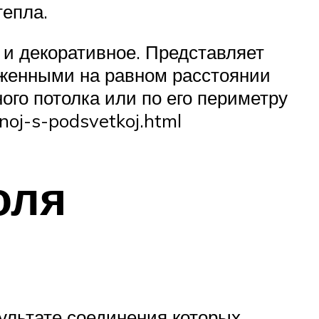
тепла.
 и декоративное. Представляет
оженными на равном расстоянии
ого потолка или по его периметру
hnoj-s-podsvetkoj.html
оля
зультате соединения которых