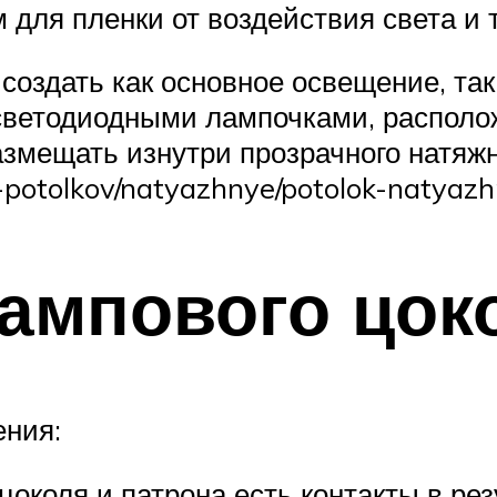
для пленки от воздействия света и 
создать как основное освещение, так
 светодиодными лампочками, распол
азмещать изнутри прозрачного натяжн
y-potolkov/natyazhnye/potolok-natyaz
ампового цок
ения:
околя и патрона есть контакты в ре