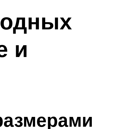
иодных
е и
размерами