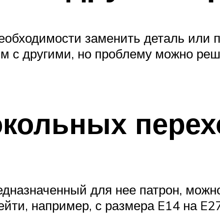
еобходимости заменить деталь или 
им с другими, но проблему можно ре
окольных перех
редназначенный для нее патрон, мож
йти, например, с размера E14 на E2