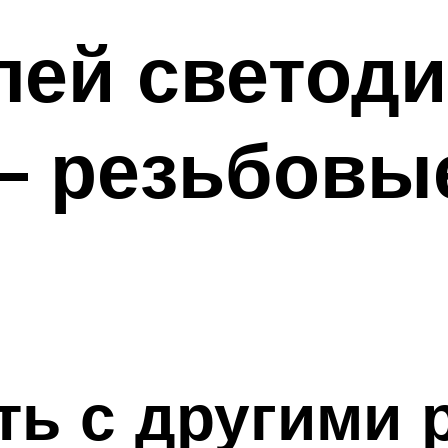
лей светод
— резьбовы
ть с другими 