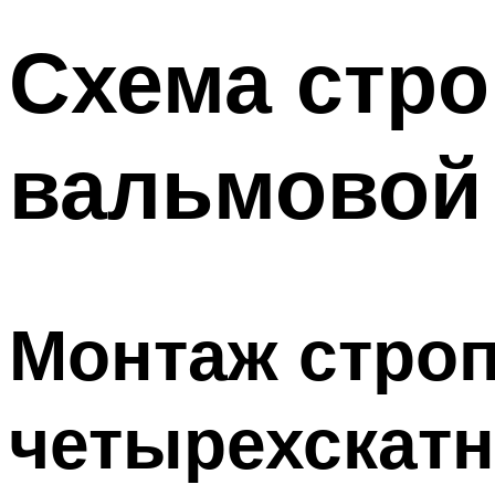
Схема стр
вальмовой
Монтаж стро
четырехскат