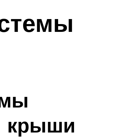
истемы
емы
й крыши