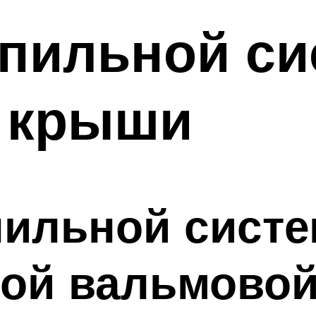
опильной с
 крыши
пильной сист
ной вальмово