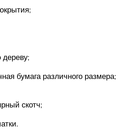
покрытия;
 дереву;
чная бумага различного размера;
ярный скотч;
атки.