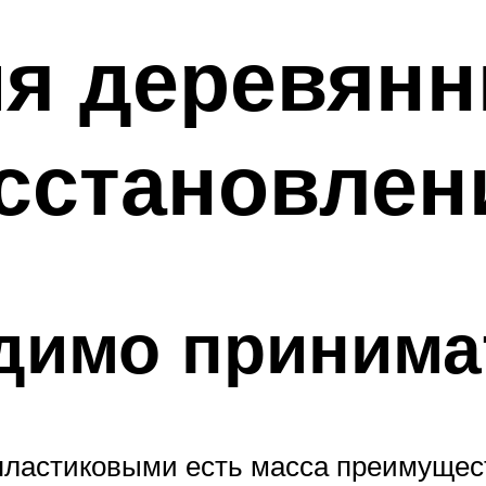
я деревянн
сстановлен
одимо приним
пластиковыми есть масса преимущест