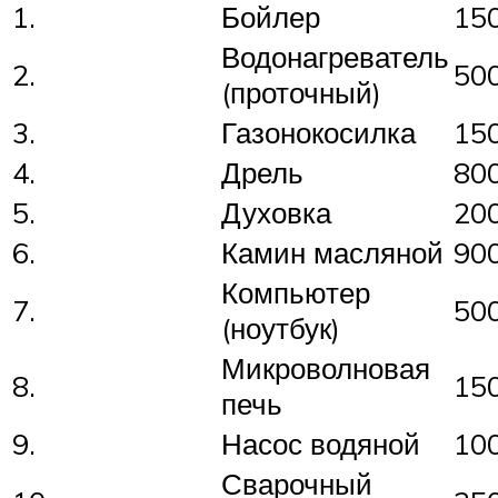
1.
Бойлер
15
Водонагреватель
2.
50
(проточный)
3.
Газонокосилка
15
4.
Дрель
80
5.
Духовка
20
6.
Камин масляной
90
Компьютер
7.
50
(ноутбук)
Микроволновая
8.
15
печь
9.
Насос водяной
10
Сварочный