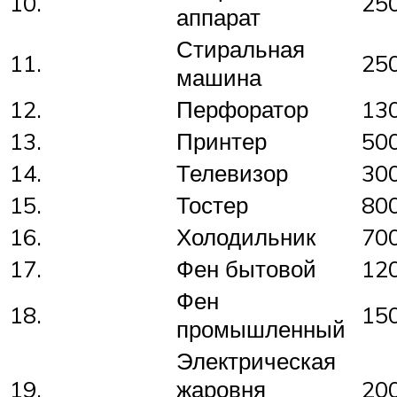
10.
25
аппарат
Стиральная
11.
25
машина
12.
Перфоратор
13
13.
Принтер
50
14.
Телевизор
30
15.
Тостер
80
16.
Холодильник
70
17.
Фен бытовой
12
Фен
18.
15
промышленный
Электрическая
19.
жаровня
20