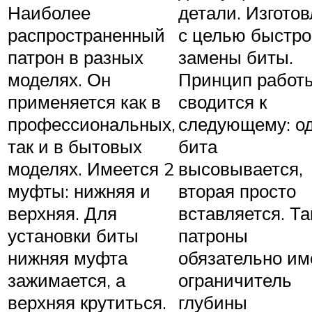
Наиболее
детали. Изгото
распространенный
с целью быстр
патрон в разных
замены биты.
моделях. Он
Принцип работ
применяется как в
сводится к
профессиональных,
следующему: о
так и в бытовых
бита
моделях. Имеется 2
высовывается,
муфты: нижняя и
вторая просто
верхняя. Для
вставляется. Та
установки биты
патроны
нижняя муфта
обязательно и
зажимается, а
ограничитель
верхняя крутиться.
глубины