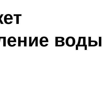
жет
ление воды