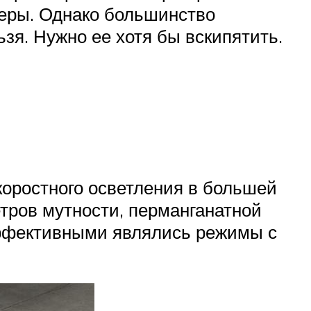
еры. Однако большинство
зя. Нужно ее хотя бы вскипятить.
коростного осветления в большей
етров мутности, перманганатной
эффективными являлись режимы с