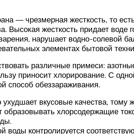
ана — чрезмерная жесткость, то есть
а. Высокая жесткость придает воде г
варения, нарушает водно-солевой бал
евательных элементах бытовой техник
твовать различные примеси: азотные
ользу приносит хлорирование. С одн
ой способ обеззараживания.
 ухудшает вкусовые качества, тому ж
т образовывать хлорсодержащие токс
иды.
ной воды контролируется соответств