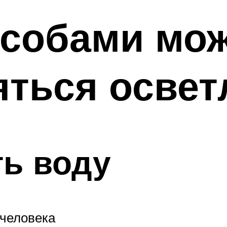
особами мо
яться освет
ь воду
 человека