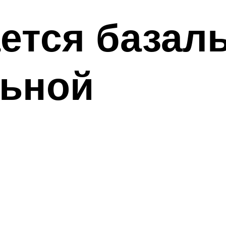
ется базаль
льной