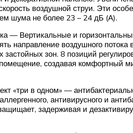
 скорость воздушной струи. Эти особ
м шума не более 23 – 24 дБ (А).
ока — Вертикальные и горизонтальн
нять направление воздушного потока
 застойных зон. 8 позиций регулиро
 помещение, создавая комфортный ми
т «три в одном» — антибактериальн
аллергенного, антивирусного и анти
защищает, задерживая и дезактивир