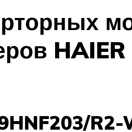
ерторных м
еров HAIER
9HNF203/R2-