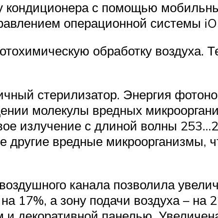
ту кондиционера с помощью мобильн
равлением операционной системы iOS
тохимическую обработку воздуха. Те
чный стерилизатор. Энергия фотоно
ощении молекулы вредных микроорган
ое излучение с длиной волны 253…2
е другие вредные микроорганизмы, чт
оздушного канала позволила увелич
 на 17%, а зону подачи воздуха – на 
и декоративной панелью. Увеличена