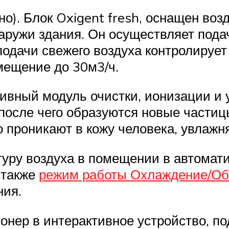
но). Блок Oxigent fresh, оснащен в
аружи здания. Он осуществляет подач
одачи свежего воздуха контролирует 
мещение до 30м3/ч.
вный модуль очистки, ионизации и 
 после чего образуются новые части
о проникают в кожу человека, увлажня
туру воздуха в помещении в автомат
 также
режим работы Охлаждение/Об
ния.
нер в интерактивное устройство, по