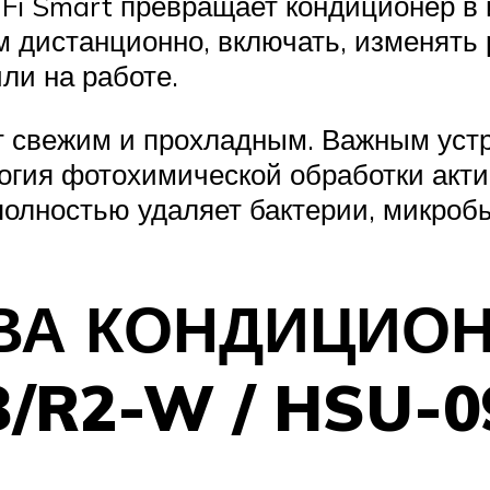
Fi Smart превращает кондиционер в 
 дистанционно, включать, изменять 
ли на работе.
т свежим и прохладным. Важным устр
гия фотохимической обработки акти
полностью удаляет бактерии, микроб
А КОНДИЦИОН
/R2-W / HSU-