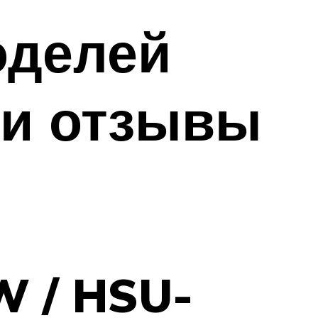
оделей
 и отзывы
W / HSU-