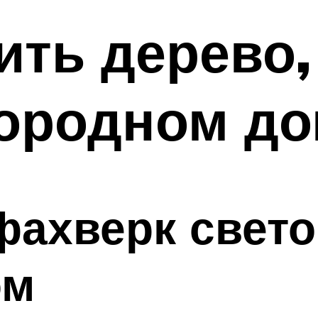
ить дерево,
городном д
фахверк свет
ом