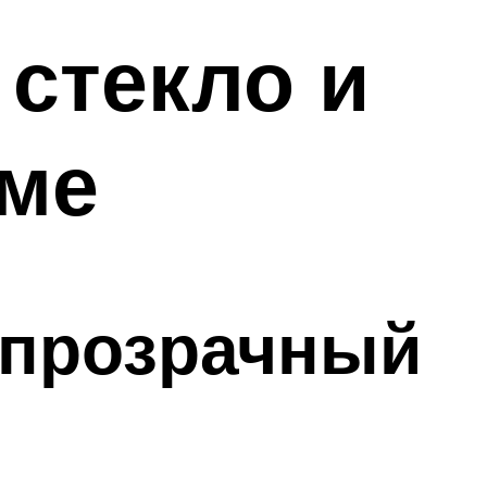
 стекло и
оме
опрозрачный