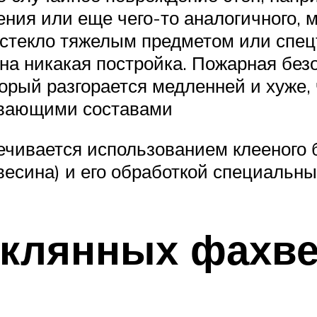
ния или еще чего-то аналогичного, 
стекло тяжелым предметом или спецте
вана никакая постройка. Пожарная бе
орый разгорается медленней и хуже, 
ывающими составами
чивается использованием клееного б
евесина) и его обработкой специаль
еклянных фахв