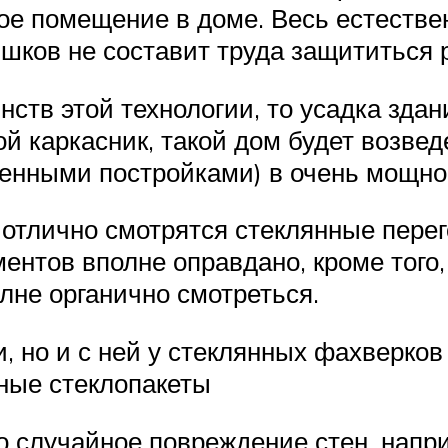
е помещение в доме. Весь естествен
ишков не составит труда защититьс
инств этой технологии, то усадка зд
ой каркасник, такой дом будет возвед
менными постройками) в очень мощн
 отлично смотрятся стеклянные пере
ментов вполне оправдано, кроме того
олне органично смотреться.
, но и с ней у стеклянных фахверков 
чные стеклопакеты
о случайное повреждение стен, напр