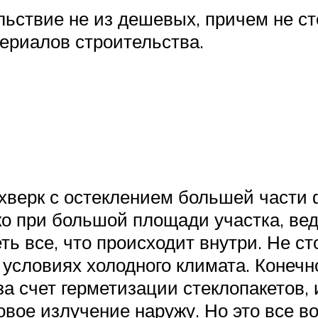
льствие не из дешевых, причем не сто
териалов строительства.
верк с остеклением большей части ф
ко при большой площади участка, вед
ь все, что происходит внутри. Не с
 условиях холодного климата. Конечн
а счет герметизации стеклопакетов,
вое излучение наружу. Но это все во