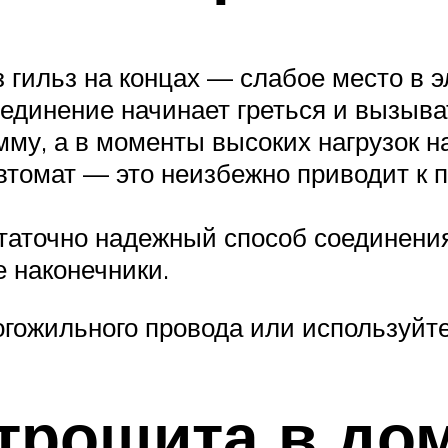
 гильз на концах — слабое место в 
оединение начинает греться и вызыва
му, а в моменты высоких нагрузок на
втомат — это неизбежно приводит к п
таточно надежный способ соединени
 наконечники.
гожильного провода или используйте
трощита в до