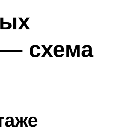
ных
 — схема
таже