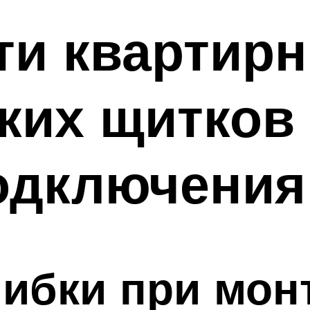
ти квартир
ких щитков
подключения
ибки при мон