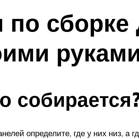
 по сборке
оими рукам
о собирается
елей определите, где у них низ, а гд