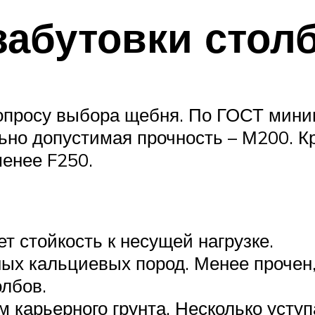
забутовки стол
вопросу выбора щебня. По ГОСТ мин
ьно допустимая прочность – М200. Кр
менее F250.
т стойкость к несущей нагрузке.
ных кальциевых пород. Менее прочен
олбов.
карьерного грунта. Несколько уступ