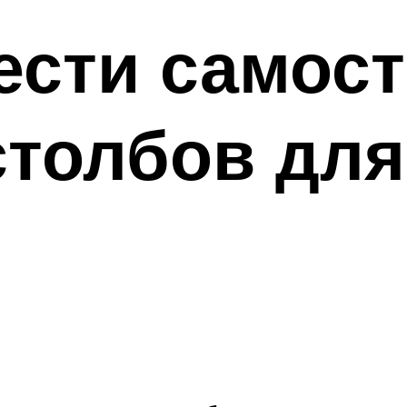
ести самос
столбов для