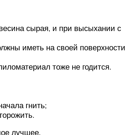
евесина сырая, и при высыхании с
олжны иметь на своей поверхности
пиломатериал тоже не годится.
начала гнить;
торожить.
мое лучшее.