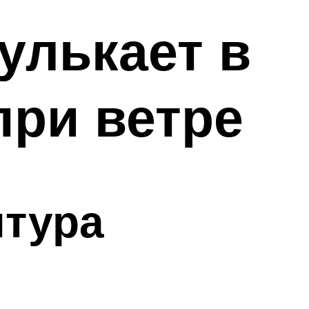
улькает в
при ветре
нтура