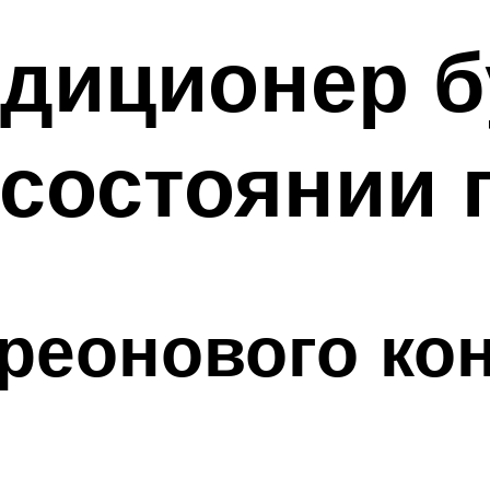
диционер б
состоянии 
реонового ко