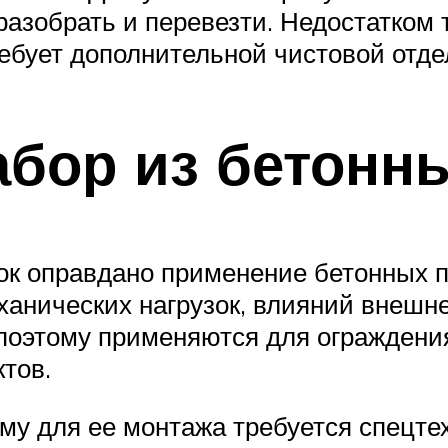
азобрать и перевезти. Недостатком 
ебует дополнительной чистовой отде
бор из бетонн
к оправдано применение бетонных п
еханических нагрузок, влияний внеш
 поэтому применяются для огражден
тов.
ому для ее монтажа требуется спецтех