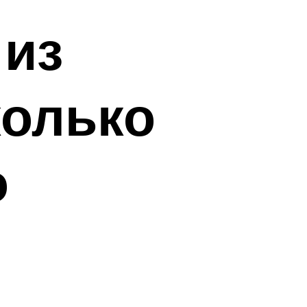
 из
колько
о