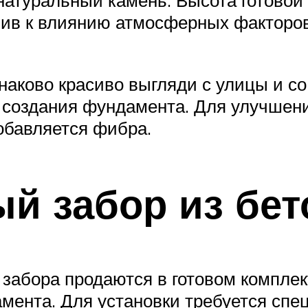
натуральный камень. Высота готовой 
чив к влиянию атмосферных факторов
инаково красиво выгляди с улицы и с
 создания фундамента. Для улучшени
обавляется фибра.
й забор из бе
забора продаются в готовом комплек
мента. Для установки требуется спе