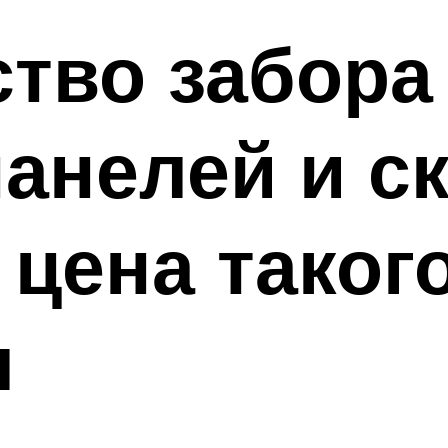
тво забора
анелей и с
 цена таког
я