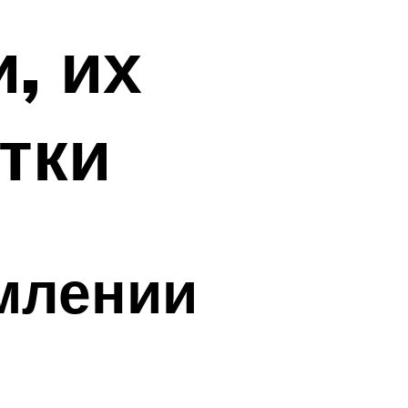
, их
тки
млении