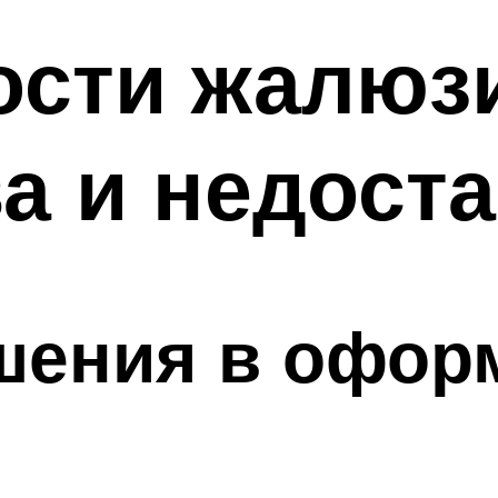
сти жалюзи
а и недоста
шения в офор