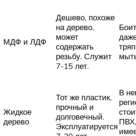
Дешево, похоже
на дерево,
Боит
может
даже
МДФ и ЛДФ
содержать
тряп
резьбу. Служит
мыть
7-15 лет.
В не
Тот же пластик,
реги
прочный и
Жидкое
стои
долговечный.
дерево
ПВХ,
Эксплуатируется
име
7-20 лет.