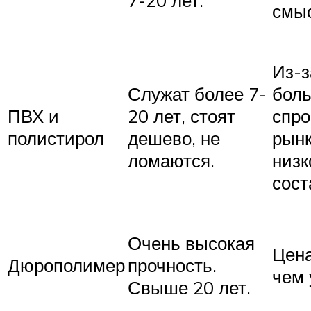
смыс
Из-з
Служат более 7-
бол
ПВХ и
20 лет, стоят
спро
полистирол
дешево, не
рынк
ломаются.
низ
сост
Очень высокая
Цен
Дюрополимер
прочность.
чем 
Свыше 20 лет.