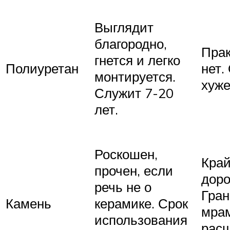
Выглядит
благородно,
Прак
гнется и легко
Полиуретан
нет.
монтируется.
хуже
Служит 7-20
лет.
Роскошен,
Кра
прочен, если
доро
речь не о
Гран
Камень
керамике. Срок
мра
использования
рас