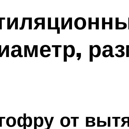
тиляционны
иаметр, раз
 гофру от вытя