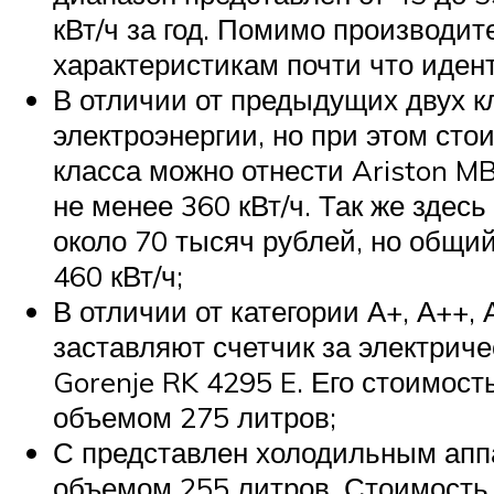
кВт/ч за год. Помимо производ
характеристикам почти что иден
В отличии от предыдущих двух к
электроэнергии, но при этом сто
класса можно отнести Ariston M
не менее 360 кВт/ч. Так же зде
около 70 тысяч рублей, но общи
460 кВт/ч;
В отличии от категории А+, А++,
заставляют счетчик за электриче
Gorenje RK 4295 E. Его стоимос
объемом 275 литров;
С представлен холодильным аппа
объемом 255 литров. Стоимость 