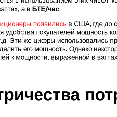
тся с использованием этих чисел, 
аттах, а в
БТЕ/час
диционеры появились
в США, где до 
я удобства покупателей мощность к
т.д. Эти же цифры использовались п
делить его мощность. Однако некото
ей к мощности, выраженной в ваттах
тричества пот