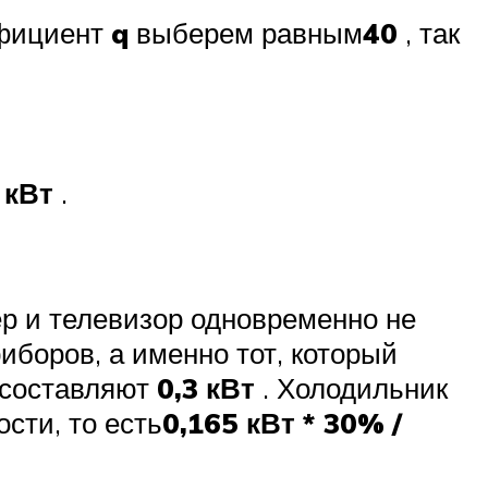
ффициент
q
выберем равным
40
, так
 кВт
.
ер и телевизор одновременно не
иборов, а именно тот, который
 составляют
0,3 кВт
. Холодильник
сти, то есть
0,165 кВт * 30% /