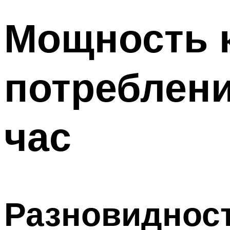
Мощность 
потреблени
час
Разновиднос