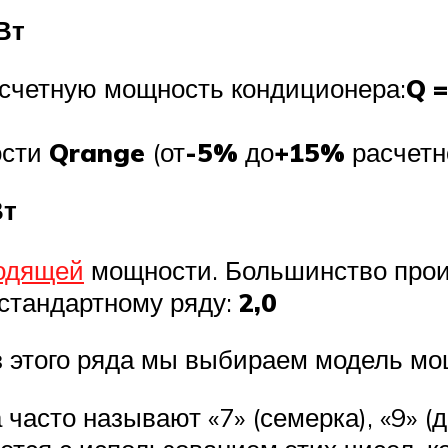
Вт
счетную мощность кондиционера:
Q =
ости
Qrange
(от
-5%
до
+15%
расчетн
Вт
ходящей
мощности. Большинство прои
стандартному ряду:
2,0
з этого ряда мы выбираем модель м
часто называют «7» (семерка), «9» (де