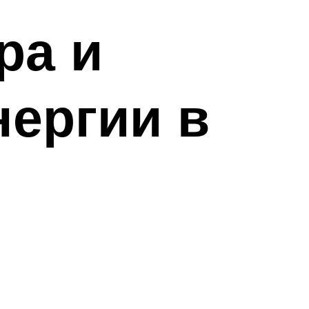
ра и
нергии в