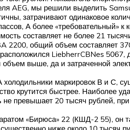
ителя AEG, мы решили выделить Sams
тичны, затрачивают одинаковое колич
лассов, А более «требовательный» к 
имость составляет не более 21 тысяч
BA 2200, общий объем составляет 370
сь расположился LiebherrCBNes 5067,
й объем выше, да и затраченной элек
 А холодильники маркировок В и С, с
ство крутится быстрее. Наиболее уда
ть не превышает 20 тысяч рублей, пр
ратом «Бирюса» 22 (КШД-2 55), он 
существенно ниже около 10 тысяч руб