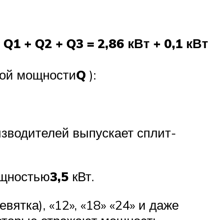
 Q1 + Q2 + Q3 = 2,86 кВт + 0,1 кВт
ой мощности
Q
):
зводителей выпускает сплит-
ощностью
3,5
кВт.
вятка), «12», «18» «24» и даже