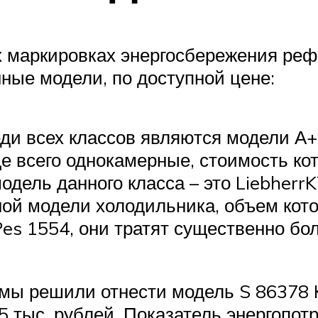
ех маркировках энергосбережения ре
ные модели, по доступной цене:
ди всех классов являются модели А
е всего однокамерные, стоимость ко
дель данного класса – это LiebherrK
ной модели холодильника, объем кот
es 1554, они тратят существенно бол
 мы решили отнести модель S 86378 
5 тыс. рублей. Показатель энергопот