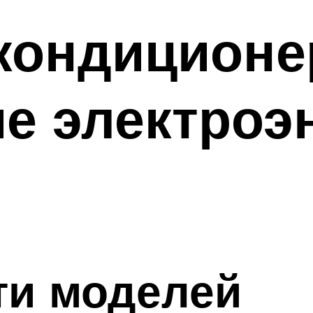
кондиционе
е электроэ
ти моделей