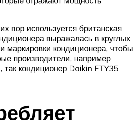
которые отражают мощность
сих пор используется британская
ондиционера выражалась в круглых
ри маркировки кондиционера, чтобы
рые производители, например
, так кондиционер Daikin FTY35
ребляет