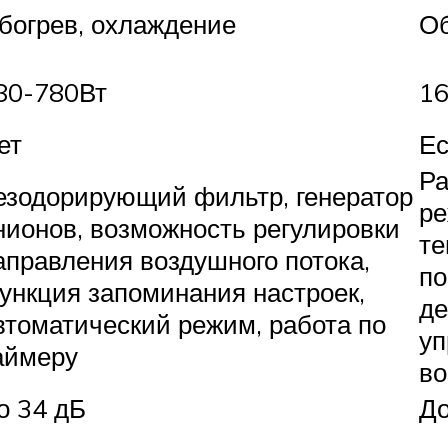
богрев, охлаждение
Об
80-780Вт
16
ет
Ес
Ра
езодорирующий фильтр, генератор
ре
нионов, возможность регулировки
те
аправления воздушного потока,
по
ункция запоминания настроек,
де
втоматический режим, работа по
уп
аймеру
во
о 34 дБ
До