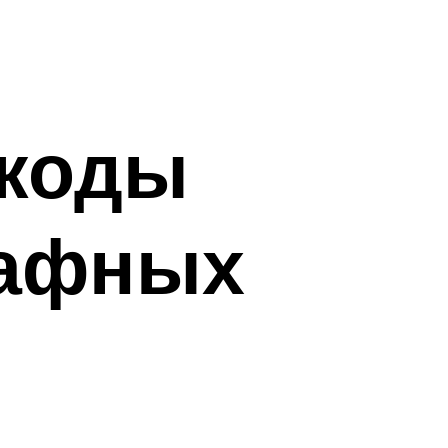
 коды
кафных