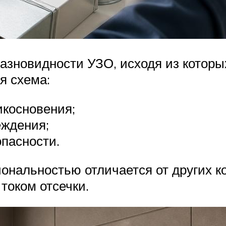
разновидности УЗО, исходя из которы
я схема:
икосновения;
еждения;
пасности.
ональностью отличается от других к
током отсечки.