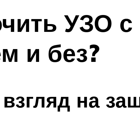
чить УЗО с
м и без?
взгляд на за