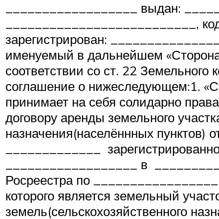
__________________ выдан: ____
__________________________, код
зарегистрирован: _____________
именуемый в дальнейшем «Сторона 2
соответствии со ст. 22 Земельного
соглашение о нижеследующем:1. «Ст
принимает на себя солидарно права
договору аренды земельного участк
назначения(населённных пунктов)
_____________ зарегистрированно
__________________ в _________
Росреестра по _________________(
которого является земельный участо
земель(сельскохозяйственного назн