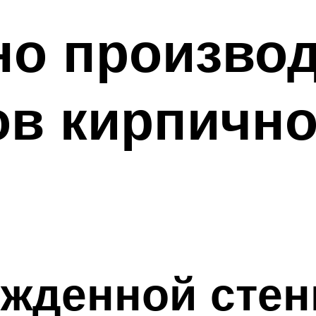
но произво
в кирпично
ежденной сте