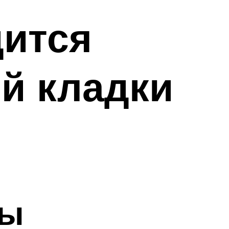
дится
й кладки
ны