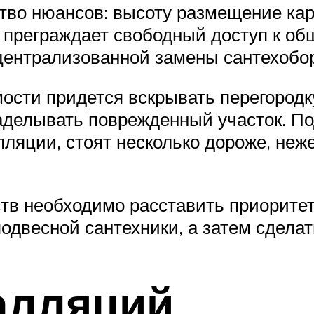
тво нюансов: высоту размещение карк
 преграждает свободный доступ к о
 централизованной замены сантехобо
ости придется вскрывать перегород
 заделывать поврежденный участок. П
ляции, стоят несколько дороже, не
тв необходимо расставить приоритет
двесной сантехники, а затем сделат
алляций