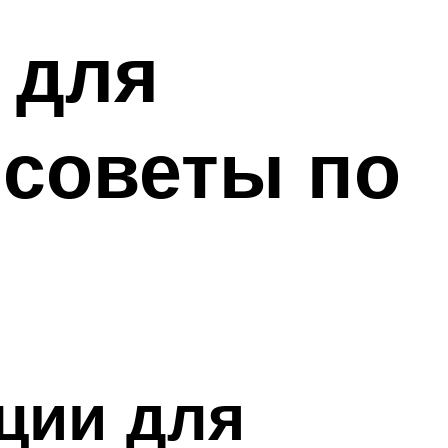
 для
 советы по
ции для