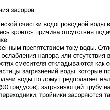
ния засоров:
еской очистки водопроводной воды 
есь кроется причина отсутствия пода
ке.
твенным препятствием току воды. О
 ослабления напора или отсутствия в
стях смесителя откладываются как со
частицы загрязнений воды, которые п
дачи воды по дому предполагает нал
(90 градусов), загрязняющий трубу н
 переходники, тройники засоряются т