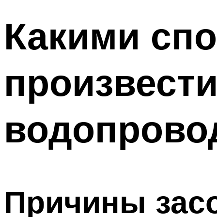
Какими сп
произвести
водопрово
Причины зас