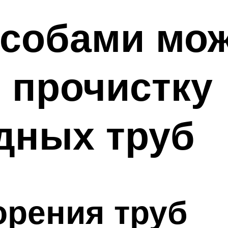
особами мо
 прочистку
дных труб
орения труб