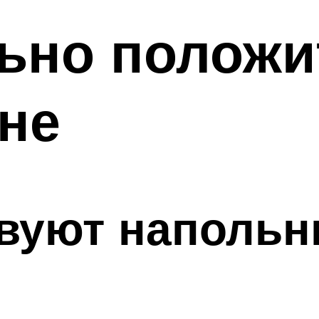
ьно положи
ане
твуют наполь