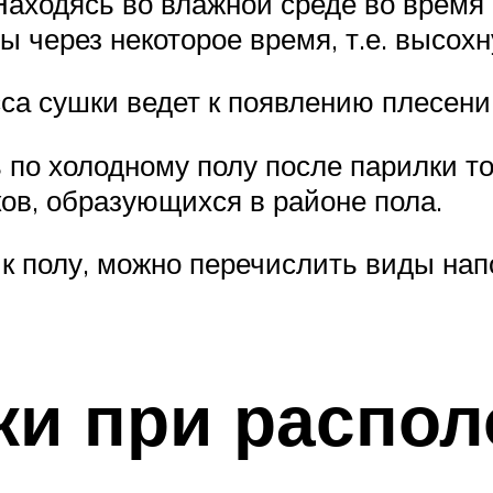
 Находясь во влажной среде во время
ы через некоторое время, т.е. высох
а сушки ведет к появлению плесени и
 по холодному полу после парилки т
ов, образующихся в районе пола.
к полу, можно перечислить виды нап
ки при распо