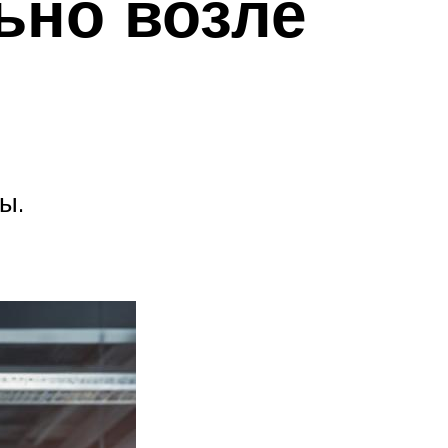
ьно возле
ы.