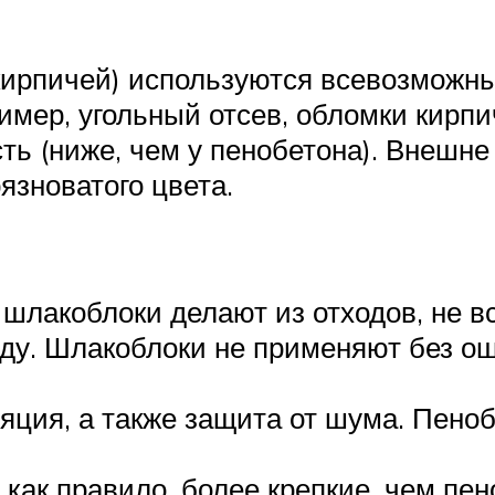
кирпичей) используются всевозможн
мер, угольный отсев, обломки кирпи
сть (ниже, чем у пенобетона). Внешн
язноватого цвета.
 шлакоблоки делают из отходов, не в
ду. Шлакоблоки не применяют без ош
яция, а также защита от шума. Пено
 как правило, более крепкие, чем пе