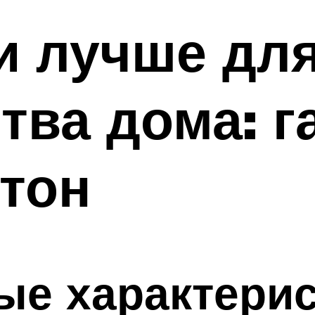
и лучше дл
тва дома: г
тон
ые характерис