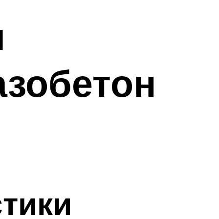
я
азобетон
тики