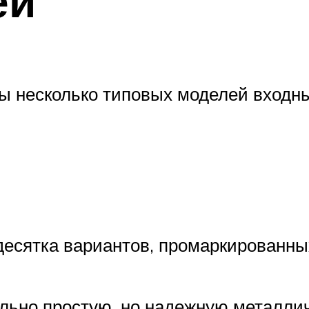
ей
ы несколько типовых моделей входны
есятка вариантов, промаркированных
льно простую, но надежную металлич