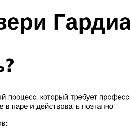
вери Гарди
ь?
ый процесс, который требует профес
 в паре и действовать поэтапно.
в: