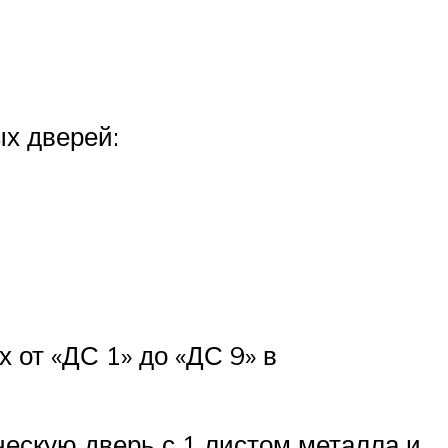
х дверей:
 от «ДС 1» до «ДС 9» в
ескую дверь с 1 листом металла и