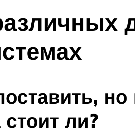
различных 
истемах
оставить, но
 стоит ли?