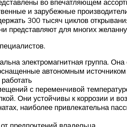
едставлены во впечатляющем ассорт
твенные и зарубежные производител
ержать 300 тысяч циклов открывания
и представляют для многих желанну
пециалистов.
уальна электромагнитная группа. Она
оснащенные автономным источником п
 работать
омещений с переменчивой температур
лкой. Они устойчивы к коррозии и в
натах, наиболее привлекательна пасси
 от предпочтений владельца