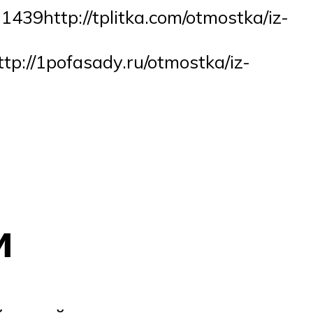
439http://tplitka.com/otmostka/iz-
tp://1pofasady.ru/otmostka/iz-
и