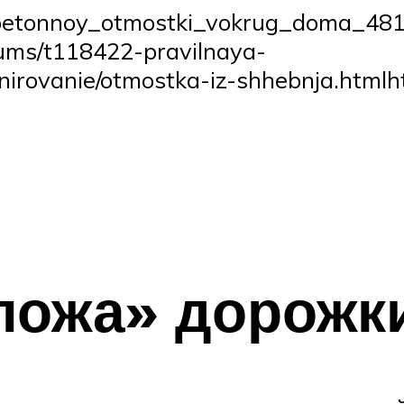
a_betonnoy_otmostki_vokrug_doma_4811
ums/t118422-pravilnaya-
irovanie/otmostka-iz-shhebnja.htmlht
ложа» дорожк