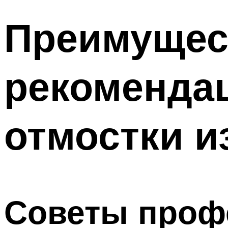
Преимущест
рекоменда
отмостки и
Советы проф