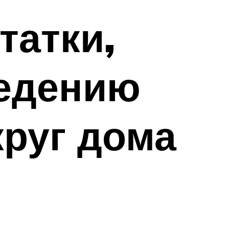
татки,
ведению
круг дома