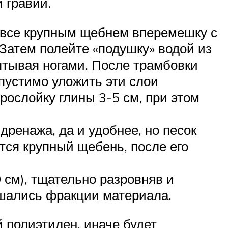
 гравий.
е все крупным щебнем вперемешку с
 Затем полейте «подушку» водой из
птывая ногами. После трамбовки
пустимо уложить эти слои
рослойку глины 3-5 см, при этом
дренажа, да и удобнее, но песок
тся крупный щебень, после его
 см), тщательно разровняв и
ешались фракции материала.
 полиэтилен, иначе будет