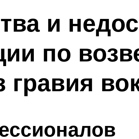
ва и недос
ции по воз
з гравия во
ессионалов