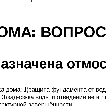
ОМА: ВОПРО
назначена отмос
тка дома: 1)защита фундамента от в
; 3)задержка воды и отведение её в 
тектурной завершённости.