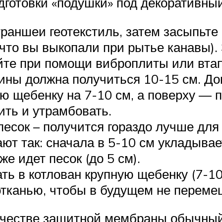
дготовки «подушки» под декоративный
траншеи геотекстиль, затем засыпьт
 что вы выкопали при рытье канавы).
йте при помощи виброплиты или вта
ины должна получиться 10-15 см. До
ю щебенку на 7-10 см, а поверху — п
ить и утрамбовать.
есок – получится гораздо лучше для 
ют так: сначала в 5-10 см укладывае
е идет песок (до 5 см).
ть в котлован крупную щебенку (7-10
еотканью, чтобы в будущем не перем
качестве защитной мембраны обычный