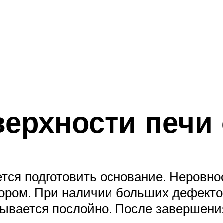
верхности печи
уется подготовить основание. Неровн
ром. При наличии больших дефектов
ывается послойно. После завершени