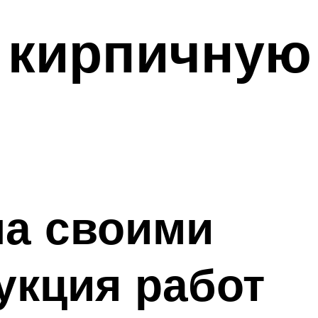
ь кирпичную
ча своими
укция работ