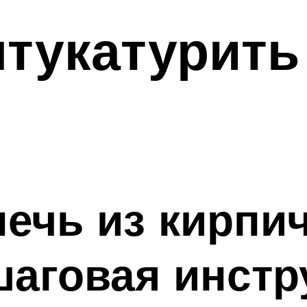
штукатурит
ечь из кирпи
аговая инстр