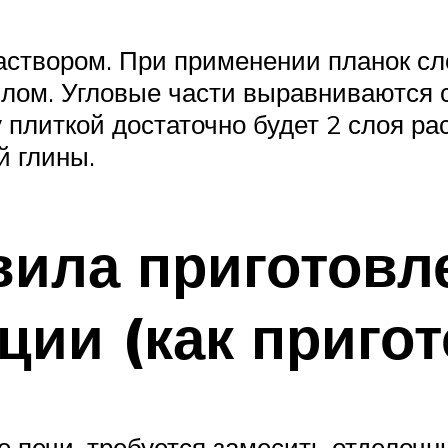
створом. При применении планок сл
илом. Угловые части выравниваются
 плиткой достаточно будет 2 слоя р
й глины.
ила приготовле
ции (как приго
 печи, требуется замесить отделочн