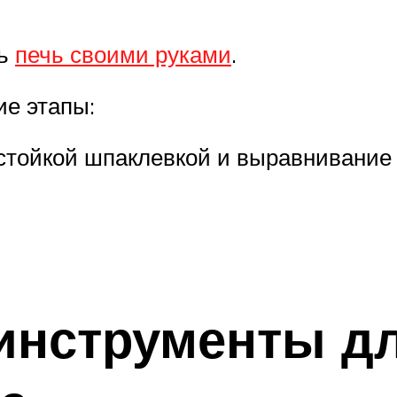
ть
печь своими руками
.
е этапы:
стойкой шпаклевкой и выравнивание 
нструменты дл