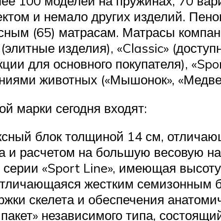
ее 100 моделей на пружинах, 70 вари
ктом и немало других изделий. Пено
сным (65) матрасам. Матрасы компани
элитные изделия), «Classic» (доступ
ии для основного покупателя), «Sport
иями животных («Мышонок», «Медвежон
ой марки сегодня входят:
ксный блок толщиной 14 см, отлича
 и расчетом на большую весовую нагр
 серии «Sport Line», имеющая высоту
 отличающаяся жестким семизонным б
ржки скелета и обеспечения анатомич
акет» независимого типа, состоящий