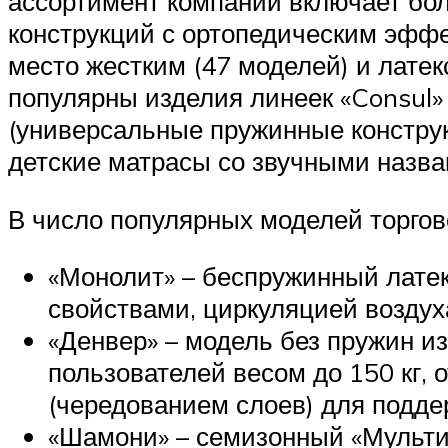
ассортимент компании включает бол
конструкций с ортопедическим эффе
место жестким (47 моделей) и латек
популярны изделия линеек «Consul» (
(универсальные пружинные конструкц
детские матрасы со звучными назван
В число популярных моделей торгов
«Монолит» – беспружинный лате
свойствами, циркуляцией воздуха
«Денвер» – модель без пружин из
пользователей весом до 150 кг,
(чередованием слоев) для подде
«Шамони» – семизонный «Мультип