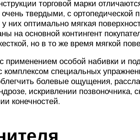
нструкции торговой марки отличаются
 очень твердыми, с ортопедической
у них оптимально мягкая поверхност
аны на основной контингент покупат
есткой, но в то же время мягкой пов
с применением особой набивки и по
с комплексом специальных упражнени
 облегчить болевые ощущения, рассл
ндрозе, искривлении позвоночника, с
ии конечностей.
нителя