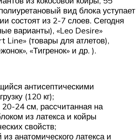
антов из кокосовой койры, 55
полиуретановый вид блока уступает
и состоят из 2-7 слоев. Сегодня
ные варианты), «Leo Desire»
 Line» (товары для атлетов),
ок», «Тигренок» и др. ).
ющийся антисептическими
узку (120 кг);
 20-24 см, рассчитанная на
локом из латекса и койры
еских свойств;
 из анатомического латекса и