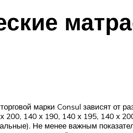
еские матр
орговой марки Consul зависят от раз
 х 200, 140 х 190, 140 х 195, 140 х 2
спальные). Не менее важным показат