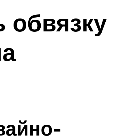
ь обвязку
на
вайно-