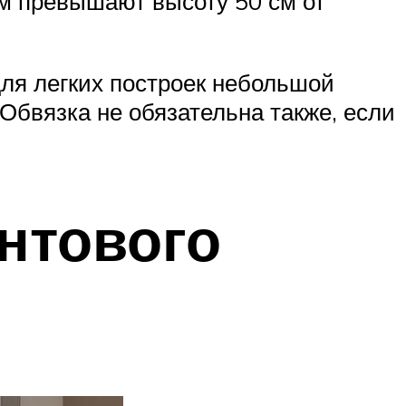
ом превышают высоту 50 см от
для легких построек небольшой
 Обвязка не обязательна также, если
нтового