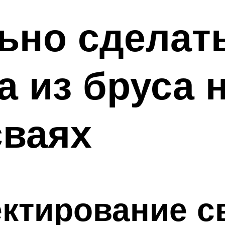
ьно сделат
 из бруса 
сваях
ектирование с