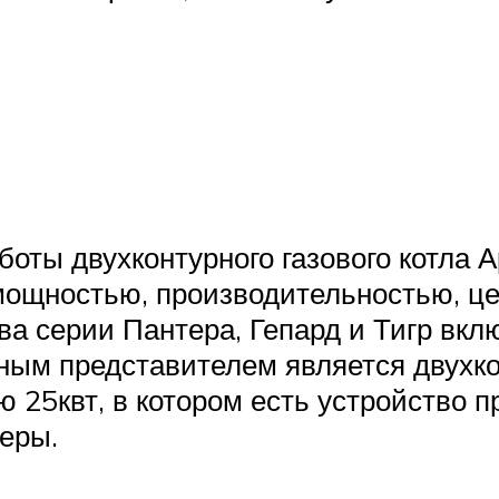
боты двухконтурного газового котла 
мощностью, производительностью, ц
ва серии Пантера, Гепард и Тигр вклю
ным представителем является двухк
25квт, в котором есть устройство п
меры.